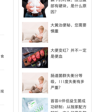
部有硬块，是什么原
因？
大黄治便秘，您需要
慎重
大便变红？并不一定
是便血
，食
肠道菌群失衡分等
级，III度失衡有多
严重？
表现
首荟®伴侣益生菌成
功研制：从独家配方