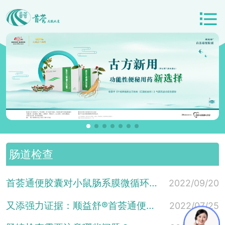
肠道检查
首荟通便胶囊对小鼠肠系膜微循环的影响及作用机制
2022/09/20
又添强力证据：顺益舒®首荟通便胶囊治疗慢性便秘的疗效或优于西...
2022/07/25