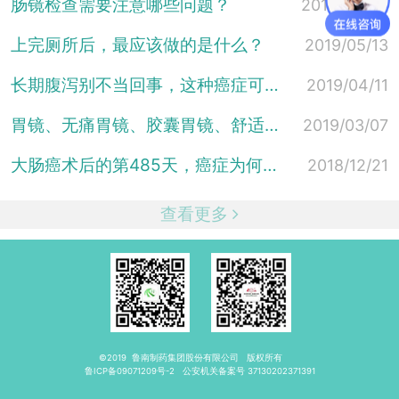
肠镜检查需要注意哪些问题？
2019/05/24
上完厕所后，最应该做的是什么？
2019/05/13
长期腹泻别不当回事，这种癌症可能已埋伏在你周围...这六类人...
2019/04/11
胃镜、无痛胃镜、胶囊胃镜、舒适胃镜有什么区别？看完就知道怎么...
2019/03/07
大肠癌术后的第485天，癌症为何会再次复发？
2018/12/21
查看更多
©2019
鲁南制药集团股份有限公司
版权所有
鲁ICP备09071209号-2
公安机关备案号
37130202371391