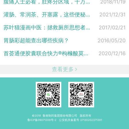
腹痛人士必看，肚疼分区域，千万莫乱来
2018/11/19
灌肠、常润茶、开塞露，这些便秘治法真的有用吗？这篇文章讲清楚
2021/12/31
苏叶猫漫画中医：拯救厕所思想者——图解便秘的治疗2
2017/02/21
胃肠彩超能查出哪些疾病？
2016/05/20
首荟通便胶囊联合快力®枸橼酸莫沙必利片治疗2型糖尿病性胃轻瘫...
2020/12/16
查看更多
©2019
鲁南制药集团股份有限公司
版权所有
鲁ICP备09071209号-2
公安机关备案号
37130202371391