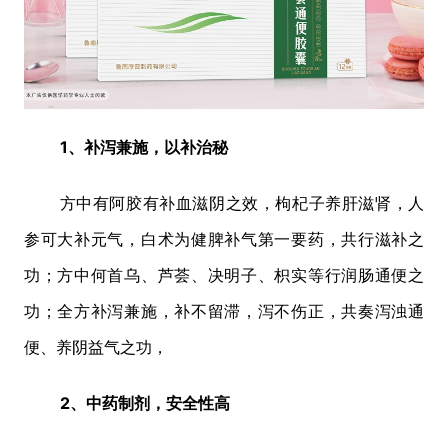
1、补泻兼施，以补治秘
方中有阿胶有补血滋阴之效，枸杞子养肝滋肾，人
参可大补元气，白术为健脾补气第一要药，共行滋补之
功；方中何首乌、芦荟、决明子、枳实等行润肠通便之
功；全方补泻兼施，补不留滞，泻不伤正，共奏泻浊通
便、养阴益气之功，
2、中药制剂，安全性高