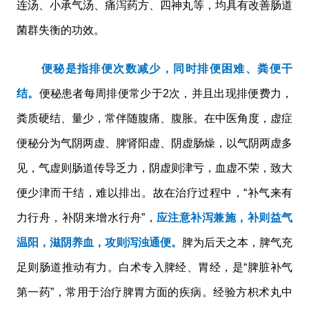
连汤、小承气汤、痛泻药方、四神丸等，均具有改善肠道
菌群失衡的功效。
便秘是指排便次数减少，同时排便困难、粪便干
结。
便秘患者每周排便常少于2次，并且出现排便费力，
粪质硬结、量少，常伴随腹痛、腹胀。在中医角度，虚症
便秘分为气阴两虚、脾肾阳虚、阴虚肠燥，以气阴两虚多
见，气虚则肠道传导乏力，阴虚则津亏，血虚不荣，致大
便少津而干结，难以排出。故在治疗过程中，“补气来有
力行舟，补阴来增水行舟”，
应注意补泻兼施，补则益气
温阳，滋阴养血，攻则泻浊通便。
脾为后天之本，脾气充
足则肠道推动有力。白术专入脾经、胃经，是“脾脏补气
第一药”，常用于治疗脾胃方面的疾病。经验方枳术丸中