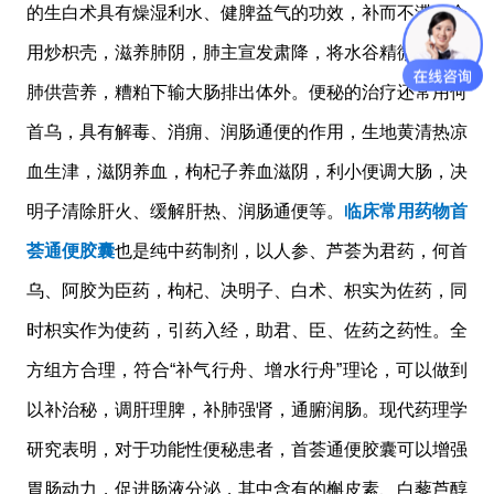
的生白术具有燥湿利水、健脾益气的功效，补而不滞；合
用炒枳壳，滋养肺阴，肺主宣发肃降，将水谷精微上输心
肺供营养，糟粕下输大肠排出体外。便秘的治疗还常用何
首乌，具有解毒、消痈、润肠通便的作用，生地黄清热凉
血生津，滋阴养血，枸杞子养血滋阴，利小便调大肠，决
明子清除肝火、缓解肝热、润肠通便等。
临床常用药物首
荟通便胶囊
也是纯中药制剂，以人参、芦荟为君药，何首
乌、阿胶为臣药，枸杞、决明子、白术、枳实为佐药，同
时枳实作为使药，引药入经，助君、臣、佐药之药性。全
方组方合理，符合“补气行舟、增水行舟”理论，可以做到
以补治秘，调肝理脾，补肺强肾，通腑润肠。现代药理学
研究表明，对于功能性便秘患者，首荟通便胶囊可以增强
胃肠动力，促进肠液分泌，其中含有的槲皮素、白藜芦醇