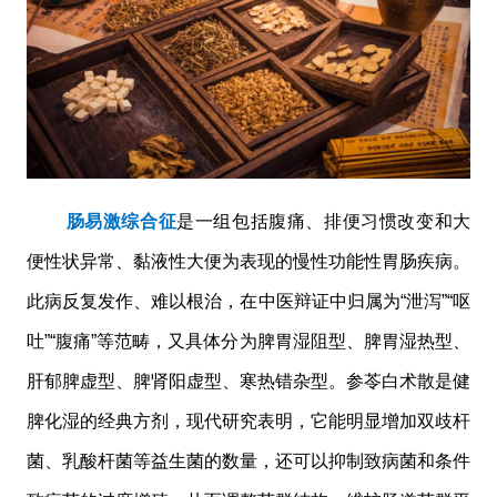
肠易激综合征
是一组包括腹痛、排便习惯改变和大
便性状异常、黏液性大便为表现的慢性功能性胃肠疾病。
此病反复发作、难以根治，在中医辩证中归属为“泄泻”“呕
吐”“腹痛”等范畴，又具体分为脾胃湿阻型、脾胃湿热型、
肝郁脾虚型、脾肾阳虚型、寒热错杂型。参苓白术散是健
脾化湿的经典方剂，现代研究表明，它能明显增加双歧杆
菌、乳酸杆菌等益生菌的数量，还可以抑制致病菌和条件