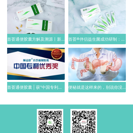
首荟通便胶囊方解及溯源丨新版解读
首荟®伴侣益生菌成功研制：从独家配方解析，它为何是乳酸菌类的便秘“克星”
首荟通便胶囊 | 获“中国专利优秀奖”
便秘就是这样来的，别说你没有犯过？