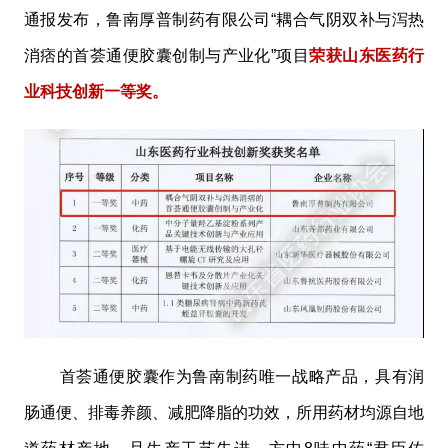
通报发布，鲁南厚普制药有限公司“耦合气阴双补与泻热
消痞的首荟通便胶囊创制与产业化”项目
荣获山东医药行
业科技创新一等奖。
首荟通便胶囊作为鲁南制药唯一战略产品，具有润
肠通便、排毒养颜、减肥降脂的功效，所用药材均源自地