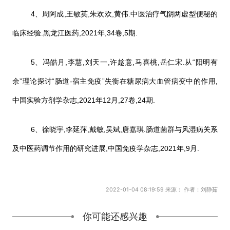
4、周阿成,王敏英,朱欢欢,黄伟.中医治疗气阴两虚型便秘的
临床经验.黑龙江医药,2021年,34卷,5期.
5、冯皓月,李慧,刘天一,许趁意,马喜桃,岳仁宋.从“阳明有
余”理论探讨“肠道-宿主免疫”失衡在糖尿病大血管病变中的作用,
中国实验方剂学杂志,2021年12月,27卷,24期.
6、徐晓宇,李延萍,戴敏,吴斌,唐嘉琪.肠道菌群与风湿病关系
及中医药调节作用的研究进展,中国免疫学杂志,2021年,9月.
2022-01-04 08:19:59 来源： 作者：刘静茹
你可能还感兴趣