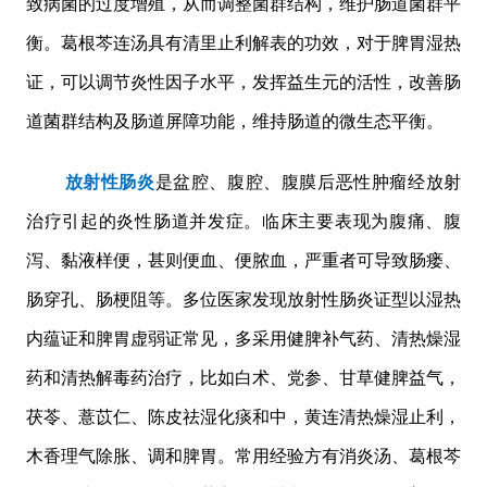
致病菌的过度增殖，从而调整菌群结构，维护肠道菌群平
衡。葛根芩连汤具有清里止利解表的功效，对于脾胃湿热
证，可以调节炎性因子水平，发挥益生元的活性，改善肠
道菌群结构及肠道屏障功能，维持肠道的微生态平衡。
放射性肠炎
是盆腔、腹腔、腹膜后恶性肿瘤经放射
治疗引起的炎性肠道并发症。临床主要表现为腹痛、腹
泻、黏液样便，甚则便血、便脓血，严重者可导致肠瘘、
肠穿孔、肠梗阻等。多位医家发现放射性肠炎证型以湿热
内蕴证和脾胃虚弱证常见，多采用健脾补气药、清热燥湿
药和清热解毒药治疗，比如白术、党参、甘草健脾益气，
茯苓、薏苡仁、陈皮祛湿化痰和中，黄连清热燥湿止利，
木香理气除胀、调和脾胃。常用经验方有消炎汤、葛根芩