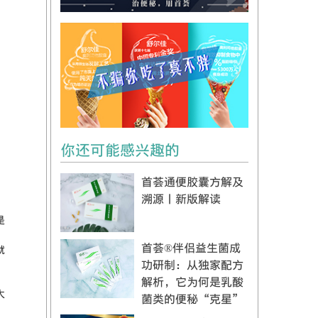
你还可能感兴趣的
首荟通便胶囊方解及
溯源丨新版解读
是
首荟®伴侣益生菌成
就
功研制：从独家配方
解析，它为何是乳酸
大
菌类的便秘“克星”