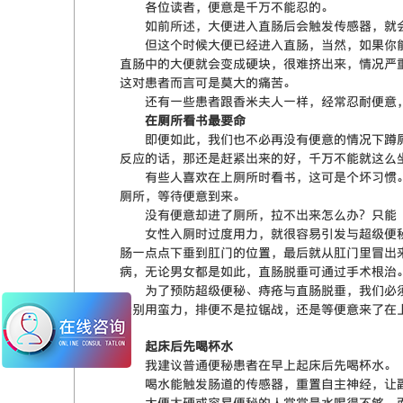
各位读者，便意是千万不能忍的。
如前所述，大便进入直肠后会触发传感器，就会
但这个时候大便已经进入直肠，当然，如果你能
直肠中的大便就会变成硬块，很难挤出来，情况严
这对患者而言可是莫大的痛苦。
还有一些患者跟香米夫人一样，经常忍耐便意，
在厕所看书最要命
即便如此，我们也不必再没有便意的情况下蹲厕
反应的话，那还是赶紧出来的好，千万不能就这么
有些人喜欢在上厕所时看书，这可是个坏习惯。
厕所，等待便意到来。
没有便意却进了厕所，拉不出来怎么办？只能“
女性入厕时过度用力，就很容易引发与超级便秘
肠一点点下垂到肛门的位置，最后就从肛门里冒出
病，无论男女都是如此，直肠脱垂可通过手术根治
为了预防超级便秘、痔疮与直肠脱垂，我们必须养
量别用蛮力，排便不是拉锯战，还是等便意来了在
起床后先喝杯水
我建议普通便秘患者在早上起床后先喝杯水。
喝水能触发肠道的传感器，重置自主神经，让副