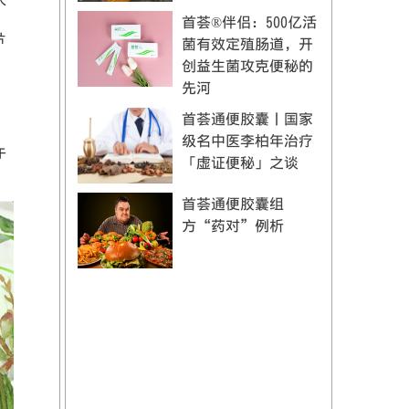
人
首荟®伴侣：500亿活
片
菌有效定殖肠道，开
创益生菌攻克便秘的
先河
首荟通便胶囊丨国家
级名中医李柏年治疗
于
「虚证便秘」之谈
首荟通便胶囊组
方“药对”例析