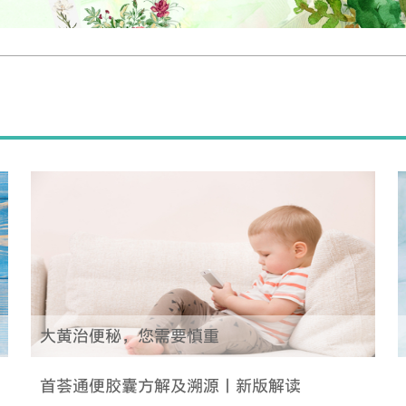
大黄治便秘，您需要慎重
首荟通便胶囊方解及溯源丨新版解读