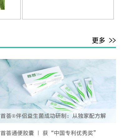
更多 >>
首荟®伴侣益生菌成功研制：从独家配方解
析，它为何是乳酸菌类的便秘“克星”
首荟通便胶囊 | 获“中国专利优秀奖”