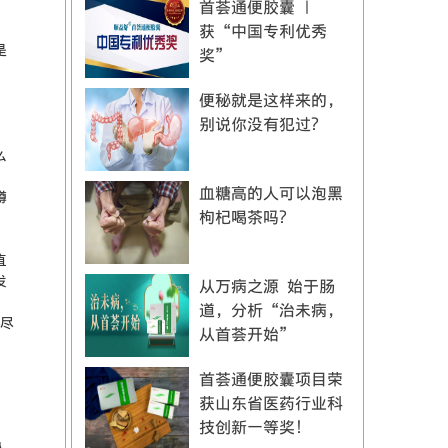
首荟通便胶囊 |
获“中国专利优秀
是
奖”
，
便秘就是这样来的，
别说你没有犯过？
么
血糖高的人可以泡黑
蹲
枸杞喝茶吗？
直
发
从万病之源 始于肠
。
道，分析“治未病，
尽
从首荟开始”
首荟通便胶囊项目荣
获山东省医药行业科
技创新一等奖！