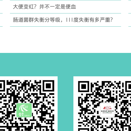
大便变红？并不一定是便血
肠道菌群失衡分等级，III度失衡有多严重？