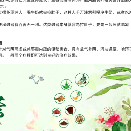
多喝水能让大便变得更软，更容易排除体外。服用膳食纤维类营养品的
茶水。
很多亚洲人一喝牛奶就会拉肚子，这种人千万注意别喝冷牛奶，或者吃
秘患者有百害无一利。这类患者本身就容易拉肚子，要是一起床就喝凉
~
针对气阴两虚或兼邪毒内蕴的便秘患者，具有益气养阴，泻浊通便，喻泻
用。一般两个疗程即可达到良好的治疗效果。