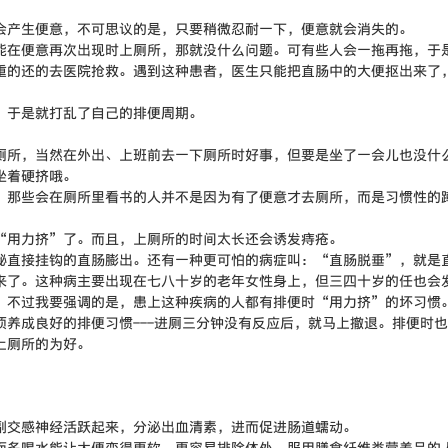
产生便意，不可思议的是，只要稍微忍耐一下，便意就会消失的。
在便意再次出现时上厕所，那就没什么问题。可有些人会一拖再拖，于
重的还的去医院抢救。遇到这种患者，医生只能把直肠中的大便抠出来了
于是就打乱了自己的排便周期。
所，当然在外出、上班前去一下厕所时好事，但要是坐了一会儿也没什
坐着硬挤哦。
那些会在厕所里看书的人并不是因为有了便意才去厕所，而是习惯性的
用力挤”了。而且，上厕所的时间太长还会诱发痔疮。
直接挂钩的直肠膨出。还有一种更可怕的病症叫：“直肠脱垂”，就是
来了。这种病主要出现在七八十岁的老年女性身上，但三四十岁的任也会
。不过我要强调的是，患上这种疾病的人都有排便时“用力挤”的坏习惯
成良好的排便习惯---进厕三分钟没有反应后，就马上撤退。排便时也
上厕所的为好。
交感神经活跃起来，分泌出血清素，进而促进肠道蠕动。