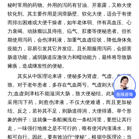
秘时常用的药物。外用的泻药有甘油、开塞露，又称大便
软化剂。其主要作用是润滑肠壁、软化大便，适合于有便
而排出困难或大便干燥者，如年老体弱、伴有高血压、心
力衰竭、动脉瘤以及痔疮、疝气、肛瘘等便秘患者。但长
期使用泻药，会伤津耗液，加重气血虚症状，降低身体免
疫能力，容易引发其它并发症。且长期服用泻药，会损害
肠道功能，减弱肠道应激张力和蠕动能力，最终将导致肠
瘫痪，造成继发性的便秘。
其实从中医理论来讲，便秘多为肾虚、气虚、血虚所
致。对于老年患者，多存在气血两亏。气虚则大便传送无
;
力
血虚则津枯不能滋润大肠，致大便秘结。此时若一味
采用泻下药，则愈伤津液，不仅大便难通，而且更加秘
结。反之，若补其不足，则肠道得润，大便得通。举个形
象的例子：这就像一条船搁浅在一条枯河里，要想让其行
走，一味强行地推之是不可行的，唯有使河内涨满水，则
船可自行。因此，要有效治疗“便秘”，根据中医理论：当