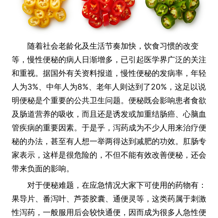
随着社会老龄化及生活节奏加快，饮食习惯的改变
等，慢性便秘的病人日渐增多，已引起医学界广泛的关注
和重视。据国外有关资料报道，慢性便秘的发病率，年轻
3%
8%
20%
人为
、中年人为
、老年人则达到了
，这足以说
明便秘是个重要的公共卫生问题。便秘既会影响患者食欲
及肠道营养的吸收，而且还是诱发或加重结肠癌、心脑血
管疾病的重要因素。于是乎，泻药成为不少人用来治疗便
秘的办法，甚至有人想一举两得达到减肥的功效。肛肠专
家表示，这样是很危险的，不但不能有效改善便秘，还会
带来负面的影响。
对于便秘难题，在应急情况大家下可使用的药物有：
果导片、番泻叶、芦荟胶囊、通便灵等，这类药属于刺激
性泻药，一般服用后会较快通便，因而成为很多人急性便