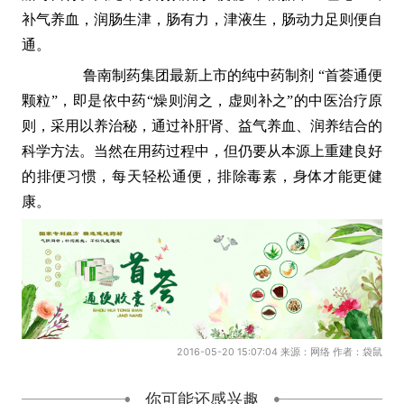
补气养血，润肠生津，肠有力，津液生，肠动力足则便自
通。
鲁南制药集团最新上市的纯中药制剂
“首荟通便
颗粒”，即是依中药“燥则润之，虚则补之”的中医治疗原
则，采用以养治秘，通过补肝肾、益气养血、润养结合的
科学方法。当然在用药过程中，但仍要从本源上重建良好
的排便习惯，每天轻松通便，排除毒素，身体才能更健
康。
2016-05-20 15:07:04 来源：网络 作者：袋鼠
你可能还感兴趣