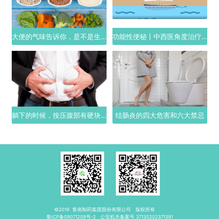
大便的气味告诉你，是不是生病了
功能性便秘丨中西医角度治疗思路
躺下的时候，按压腹部有硬块，是什么原因？
结肠炎的四大危害和六大禁忌
©2019
鲁南制药集团股份有限公司
版权所有
鲁ICP备09071209号-2
公安机关备案号
37130202371391