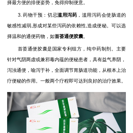
择最方便的排便姿势，免得抑制便意。
3. 药物干预：切忌
滥用泻药
，滥用泻药会使肠道的
敏感性减弱,形成对某些泻药的依赖性,造成便秘。可以选
择温和的通便药物，如
首荟通便胶囊
。
首荟通便胶囊是国家专利组方，纯中药制剂。主要
针对气阴两虚或兼邪毒内蕴的便秘患者，具有益气养阴，
泻浊通便，喻泻于补，全面调节胃肠道功能，从根本上治
疗便秘的作用。一般两个疗程即可达到良好的治疗效果。