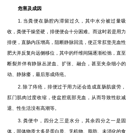
危害及成因
1. 当粪便在肠腔内滞留过久，其中水分被过量吸
收，粪便干燥坚硬，排便便会十分困难。而这时若是用力
排便，直肠内压增高，阻断静脉回流，使正常肛垫充血性
肥大并反复向远侧移位，其中的纤维间隔逐渐松弛，直至
断裂并伴有静脉丛淤血、扩张、融合，甚至夹杂细小的
动、静脉瘘，最后形成痔疮。
2. 除了痔疮，排便过于用力还会造成直肠肌疲劳，
肛门肌肉过度收缩，使盆腔底部充血，从而导致性欲减
退、性生活没有高潮等。
3. 粪便中，四分之三是水分，其余四分之一是固
体，固体物质大多是蛋白质、无机物、脂肪、未消化的食