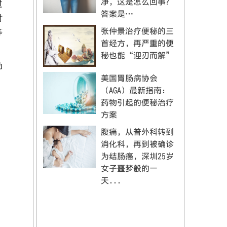
净，这是怎么回事？
过
答案是…
时
张仲景治疗便秘的三
等
首经方，再严重的便
秘也能“迎刃而解”
动
美国胃肠病协会
（AGA）最新指南：
药物引起的便秘治疗
方案
腹痛，从普外科转到
消化科，再到被确诊
为结肠癌，深圳25岁
女子噩梦般的一
天...