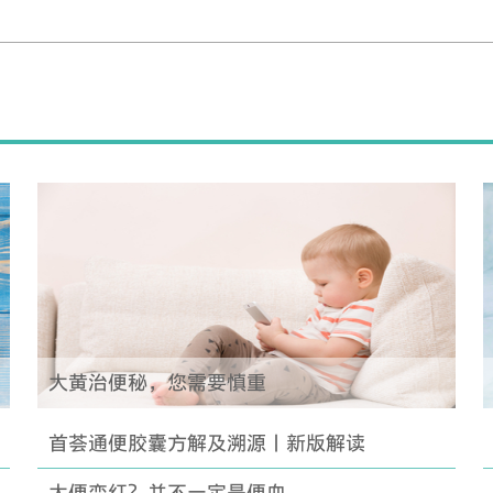
大黄治便秘，您需要慎重
首荟通便胶囊方解及溯源丨新版解读