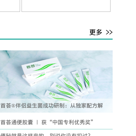
更多 >>
首荟®伴侣益生菌成功研制：从独家配方解
析，它为何是乳酸菌类的便秘“克星”
首荟通便胶囊 | 获“中国专利优秀奖”