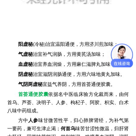
阳虚秘
(冷秘)治宜温阳通便，方用济川煎加味；
气虚秘
治宜补气润肠，方用黄芪汤加味；
血虚秘
治宜养血润燥，方用麻仁滋脾丸加味；
阴虚秘
治宜滋阴润肠通便，方用六味地黄丸加味。
气阴两虚秘
宜益气养阴，方用首荟通便胶囊。
首荟通便胶囊
依据名中医临床验方化裁而来，由何
首乌、芦荟、决明子、人参、枸杞子、阿胶、枳实、白术
八味中药组成。
方中
人参
味甘微苦性平，归心肺脾肾经，为补气第
一要药，兼可生津止渴；
何首乌
味苦甘涩性微温，归肝肾