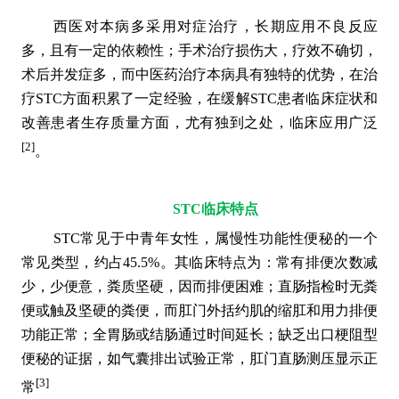
西医对本病多采用对症治疗，长期应用不良反应
多，且有一定的依赖性；手术治疗损伤大，疗效不确切，
术后并发症多，而中医药治疗本病具有独特的优势，在治
疗STC方面积累了一定经验，在缓解STC患者临床症状和
改善患者生存质量方面，尤有独到之处，临床应用广泛
[2]
。
STC临床特点
STC常见于中青年女性，属慢性功能性便秘的一个
常见类型，约占45.5%。其临床特点为：常有排便次数减
少，少便意，粪质坚硬，因而排便困难；直肠指检时无粪
便或触及坚硬的粪便，而肛门外括约肌的缩肛和用力排便
功能正常；全胃肠或结肠通过时间延长；缺乏出口梗阻型
便秘的证据，如气囊排出试验正常，肛门直肠测压显示正
[3]
常