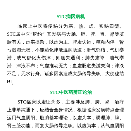
STC病因病机
临床上中医将便秘分为寒、热、虚、实秘四型。
STC属中医“脾约”, 其发病与大肠、肺、脾、胃、肾等脏
腑有关，虚实挟杂，以虚为主。脾虚失运，糟粕内停；肾
亏温煦无权，不能蒸化津液温润肠道；肝气郁结，气机壅
滞，或气郁化火伤津，则腑失通利；肺失肃降，腑气壅
滞，津液不布；气虚推动无力；血虚肠道失滋失润；津液
不足，无水行舟。诸多因素造成大肠传导失职，大便秘结
[4]
。
STC中医药辨证论治
STC临床以虚证为多，主要涉及肺、脾、肾，治疗
上非单纯通下，应结合全身情况，根据临床发病特点合理
运用气血阴阳、脏腑基本理论，以虚为本，调理肺、脾、
肾三脏功能，而复大肠传导之职。以虚为本，从气血阴阳