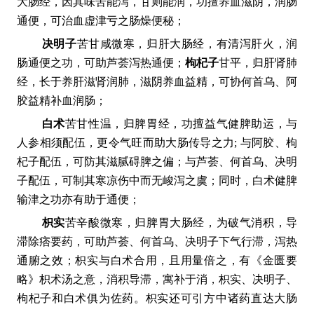
大肠经，因其味苦能泻，甘则能润，功擅养血滋阴，润肠
通便，可治血虚津亏之肠燥便秘；
决明子
苦甘咸微寒，归肝大肠经，有清泻肝火，润
肠通便之功，可助芦荟泻热通便；
枸杞子
甘平，归肝肾肺
经，长于养肝滋肾润肺，滋阴养血益精，可协何首乌、阿
胶益精补血润肠；
白术
苦甘性温，归脾胃经，功擅益气健脾助运，与
人参相须配伍，更令气旺而助大肠传导之力; 与阿胶、枸
杞子配伍，可防其滋腻碍脾之偏；与芦荟、何首乌、决明
子配伍，可制其寒凉伤中而无峻泻之虞；同时，白术健脾
输津之功亦有助于通便；
枳实
苦辛酸微寒，归脾胃大肠经，为破气消积，导
滞除痞要药，可助芦荟、何首乌、决明子下气行滞，泻热
通腑之效；枳实与白术合用，且用量倍之，有《金匮要
略》枳术汤之意，消积导滞，寓补于消，枳实、决明子、
枸杞子和白术俱为佐药。枳实还可引方中诸药直达大肠