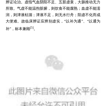
辨证论治。虚指气血阴阳不足、五脏虚衰，大肠推动无力
所致。气虚不能温煦脏腑，则饮食不能腐熟；血虚不能濡
润，则津液枯涸；津液不足，则无水行舟；阳虚不化而成
大便难。故临床辨证应辨别虚实，“以补为通”、“以通为
[5]
补”，标本兼顾
。