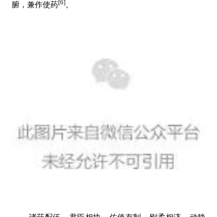
[6]
腑，兼作使药
。