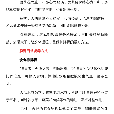
夏季湿气重，汗多心气易伤，尤其要保持心境平和，多
吃豆类健脾利湿，同时少淋雨、少食寒凉生冷。
秋季，人的情绪不太稳定，心情烦躁，也易忧愁伤感，
所以要多安排一些有意义的活动，同时多喝健脾的粥。
冬季寒冷，容易刺激胃酸分泌增加，平时最好早睡晚
起、多晒太阳，让身体温暖，是保护脾胃的最好方法。
脾胃日常调养方法
饮食养脾胃
“脾胃者，仓廪之官，五味出焉。”将脾胃的受纳运化功能
比作仓廪，可摄入食物，并输出水谷精微以化生气血，输布全
身。
人以水谷为本，胃主受纳水谷，所以养脾胃最好的莫过
于五谷，同时以水果、蔬菜和肉类等作为辅助，发挥补益作用。
另外，合理的膳食结构是健康的基础、调养脾胃的前