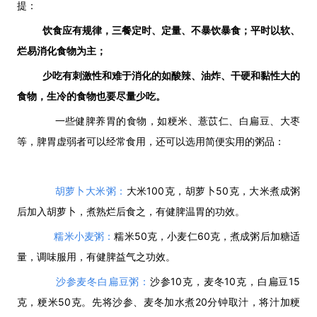
提：
饮食应有规律，三餐定时、定量、不暴饮暴食；平时以软、
烂易消化食物为主；
少吃有刺激性和难于消化的如酸辣、油炸、干硬和黏性大的
食物，生冷的食物也要尽量少吃。
一些健脾养胃的食物，如粳米、薏苡仁、白扁豆、大枣
等，脾胃虚弱者可以经常食用，还可以选用简便实用的粥品：
胡萝卜大米粥：
大米100克，胡萝卜50克，大米煮成粥
后加入胡萝卜，煮熟烂后食之，有健脾温胃的功效。
糯米小麦粥：
糯米50克，小麦仁60克，煮成粥后加糖适
量，调味服用，有健脾益气之功效。
沙参麦冬白扁豆粥：
沙参10克，麦冬10克，白扁豆15
克，粳米50克。先将沙参、麦冬加水煮20分钟取汁，将汁加粳