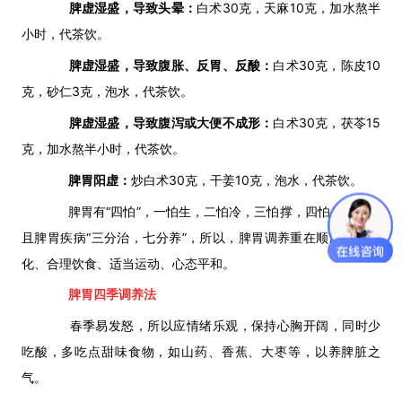
脾虚湿盛，导致头晕：
白术30克，天麻10克，加水熬半
小时，代茶饮。
脾虚湿盛，导致腹胀、反胃、反酸：
白术30克，陈皮10
克，砂仁3克，泡水，代茶饮。
脾虚湿盛，导致腹泻或大便不成形：
白术30克，茯苓15
克，加水熬半小时，代茶饮。
脾胃阳虚：
炒白术30克，干姜10克，泡水，代茶饮。
脾胃有“四怕”，一怕生，二怕冷，三怕撑，四怕生气，而
且脾胃疾病“三分治，七分养”，所以，脾胃调养重在顺应自然变
化、合理饮食、适当运动、心态平和。
脾胃四季调养法
春季易发怒，所以应情绪乐观，保持心胸开阔，同时少
吃酸，多吃点甜味食物，如山药、香蕉、大枣等，以养脾脏之
气。