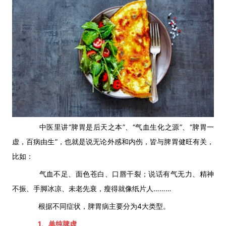
中医里讲“脾胃是后天之本”、“气血生化之源”、“脾胃一
虚，百病由生”，也就是说无论外感和内伤，皆与脾胃健旺有关，
比如：
气血不足、面色苍白、口唇干裂；说话有气无力、精神
不振、手脚冰凉、未老先衰，瘦得就像纸片人………
根据不同症状，脾胃病主要分为4大类型。
1、
单纯脾虚