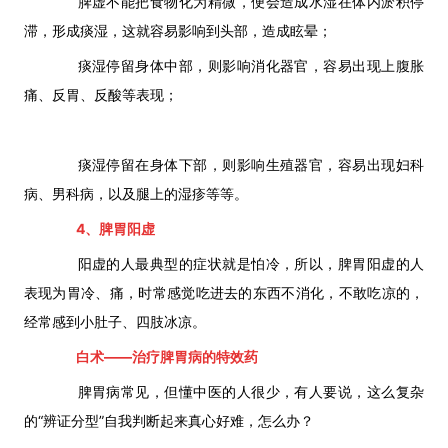
脾虚不能把食物化为精微，便会造成水湿在体内淤积停
滞，形成痰湿，这就容易影响到头部，造成眩晕；
痰湿停留身体中部，则影响消化器官，容易出现上腹胀
痛、反胃、反酸等表现；
痰湿停留在身体下部，则影响生殖器官，容易出现妇科
病、男科病，以及腿上的湿疹等等。
4、
脾胃阳虚
阳虚的人最典型的症状就是怕冷，所以，脾胃阳虚的人
表现为胃冷、痛，时常感觉吃进去的东西不消化，不敢吃凉的，
经常感到小肚子、四肢冰凉。
白术——治疗脾胃病的特效药
脾胃病常见，但懂中医的人很少，有人要说，这么复杂
的“辨证分型”自我判断起来真心好难，怎么办？