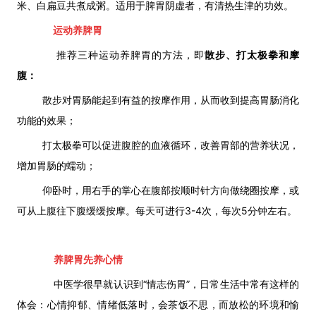
米、白扁豆共煮成粥。适用于脾胃阴虚者，有清热生津的功效。
运动养脾胃
推荐三种运动养脾胃的方法，即
散步、打太极拳和摩
腹：
散步对胃肠能起到有益的按摩作用，从而收到提高胃肠消化
功能的效果；
打太极拳可以促进腹腔的血液循环，改善胃部的营养状况，
增加胃肠的蠕动；
仰卧时，用右手的掌心在腹部按顺时针方向做绕圈按摩，或
可从上腹往下腹缓缓按摩。每天可进行3-4次，每次5分钟左右。
养脾胃先养心情
中医学很早就认识到“情志伤胃”，日常生活中常有这样的
体会：心情抑郁、情绪低落时，会茶饭不思，而放松的环境和愉