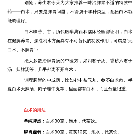
别慌，养生君今天为大家推荐一味治脾胃不适的特效中
药——白术，只要是脾胃问题，不管属于哪种类型，配伍白术就
能调理好。
白术味苦、甘，历代医学典籍和临床经验都证明，白术
在健脾养胃、燥湿利水方面具有不可替代的功效作用，可谓是“无
白术、不脾胃”：
绝大多数治脾胃病的中医方，如四君子汤、香砂六君子
汤、归脾汤等，几乎都离不开白术；
调理脾胃的中成药，比如补中益气丸、参苓白术散、半
夏白术天麻汤、附子理中丸等，里面都有白术，而且分量很重。
白术的用法
单纯脾虚：
白术30克，泡水，代茶饮。
脾胃虚弱：
白术30克，黄芪10克，泡水，代茶饮。