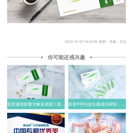
2022-01-07 14:24:42 来源： 作者：王洁
你可能还感兴趣
首荟通便胶囊方解及溯源丨新版解读
首荟®伴侣益生菌成功研制：从独家配方解析，它为何是乳酸菌类的便秘“克星”