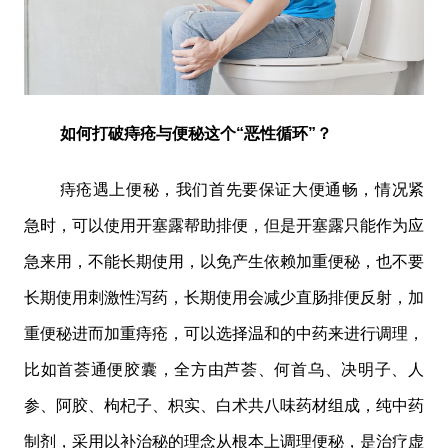
如何打破痔疮与便秘这个“恶性循环”？
痔疮遇上便秘，我们首先要保证大便通畅，情况紧
急时，可以使用开塞露帮助排便，但是开塞露只能作为应
急来用，不能长期使用，以免产生依赖加重便秘，也不要
长期使用刺激性泻药，长期使用会减少直肠排便反射，加
重便秘进而加重痔疮，可以选择温和的中药来进行调理，
比如首荟通便胶囊，全方由芦荟、何首乌、决明子、人
参、阿胶、枸杞子、枳实、白术共八味药材组成，纯中药
制剂，采用以补治秘的理念从根本上调理便秘，是治疗虚