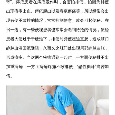
环”。痔疮患者在痔疮发作时，会害怕排便，怕因为排便
出现痔疮出血、痔疮脱出以及痔疮疼痛等，所以经常会出
现有便不敢排的情况，常常抑制便意，就会引起便秘。在
另一边，有一些便秘患者也常常会遇到痔疮的情况，便秘
患者大便过于干硬难下，排便时粪便压迫直肠，造成肛门
静脉血液回流受阻，久而久之肛门处出现局部静脉曲张，
形成痔疮。当这两个疾病遇到一起时，一方面便秘排不出
加重痔疮，一方面痔疮疼痛不敢排便，“恶性循环”痛苦加
倍。