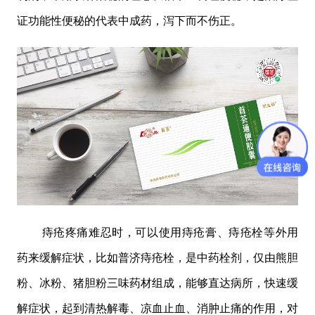
证功能性便秘的代表中成药，泻下而不伤正。
痔疮疼痛难忍时，可以使用痔疮膏、痔疮栓等外用
药来缓解症状，比如普济痔疮栓，是中药栓剂，仅由熊胆
粉、冰粉、猪胆粉三味药材组成，能够直达病所，快速缓
解症状，起到清热解毒、凉血止血、消肿止痛的作用，对