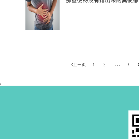
那些便秘没有排出来的粪便都
<上一页
1
2
...
7
0