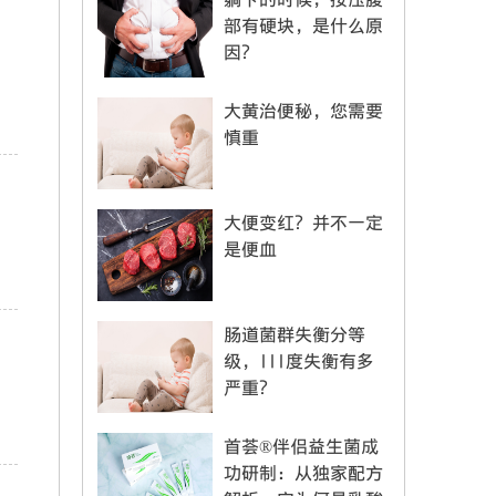
部有硬块，是什么原
因？
大黄治便秘，您需要
慎重
大便变红？并不一定
是便血
肠道菌群失衡分等
级，III度失衡有多
严重？
首荟®伴侣益生菌成
功研制：从独家配方