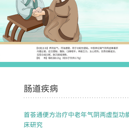
肠道疾病
首荟通便方治疗中老年气阴两虚型功
床研究