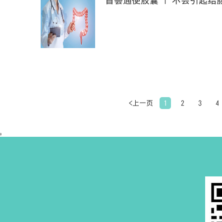
首荟通便胶囊 | 不会引起结
<上一页
1
2
3
4
0