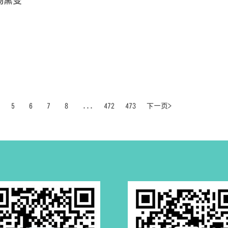
肠黑变
5
6
7
8
...
472
473
下一页>