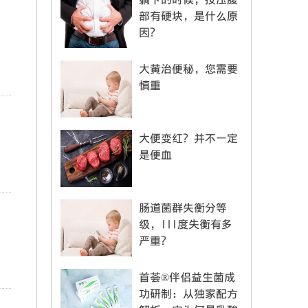
部有硬块，是什么原
因？
大黄治便秘，您需要
慎重
大便变红？并不一定
是便血
肠道菌群失衡分等
级，III度失衡有多
严重？
首荟®伴侣益生菌成
功研制：从独家配方