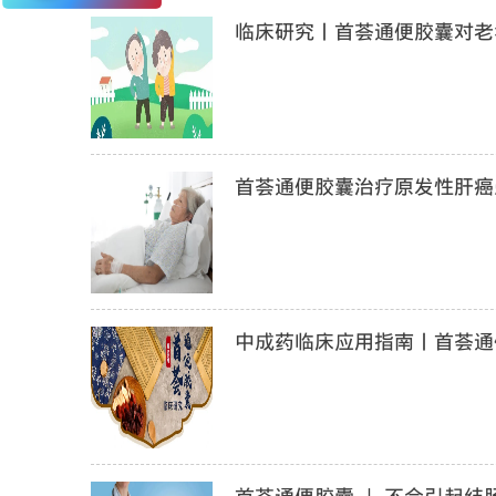
临床研究丨首荟通便胶囊对老年
首荟通便胶囊治疗原发性肝癌
中成药临床应用指南丨首荟通