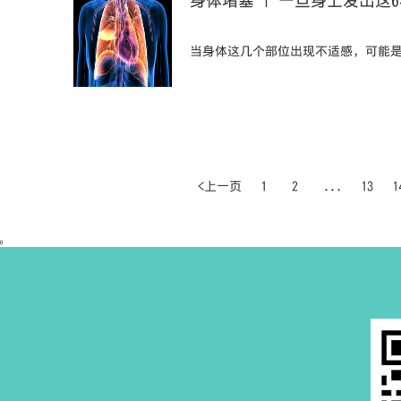
身体堵塞 | 一旦身上发出这
当身体这几个部位出现不适感，可能
<上一页
1
2
...
13
1
0