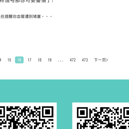
6样信号那你可要警惕了！
是在提醒你血管遭到堵塞···
4
15
16
17
18
19
...
472
473
下一页>