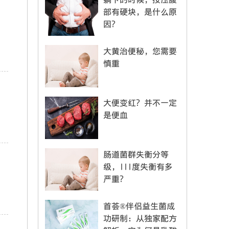
部有硬块，是什么原
因？
大黄治便秘，您需要
慎重
大便变红？并不一定
是便血
肠道菌群失衡分等
级，III度失衡有多
严重？
首荟®伴侣益生菌成
功研制：从独家配方