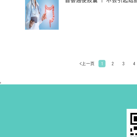
首荟通便胶囊 | 不会引起结
<上一页
1
2
3
4
0