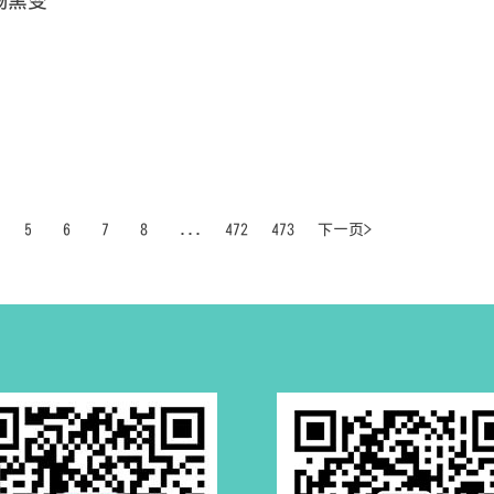
肠黑变
5
6
7
8
...
472
473
下一页>