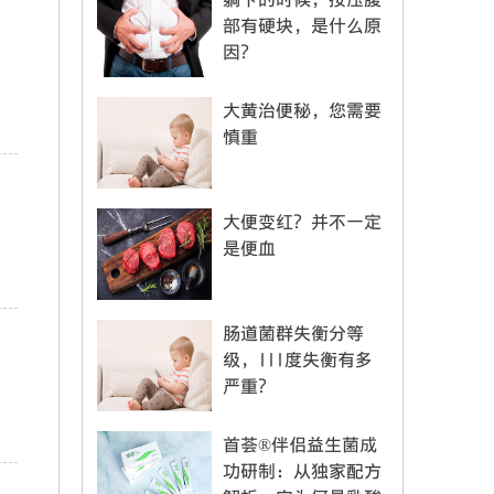
部有硬块，是什么原
因？
大黄治便秘，您需要
慎重
大便变红？并不一定
是便血
肠道菌群失衡分等
级，III度失衡有多
严重？
首荟®伴侣益生菌成
功研制：从独家配方