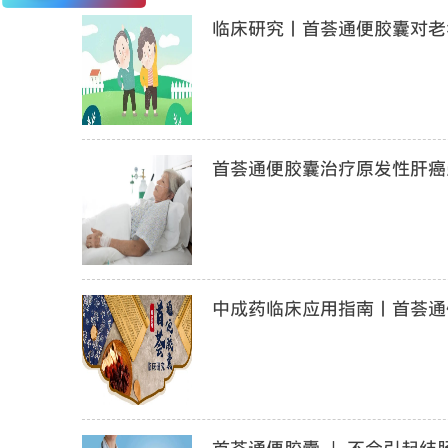
临床研究丨首荟通便胶囊对老年
首荟通便胶囊治疗原发性肝癌
中成药临床应用指南丨首荟通