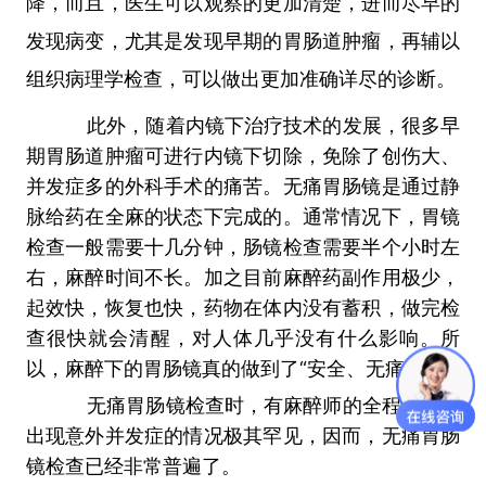
降，而且，医生可以观察的更加清楚，进而尽早的
发现病变，尤其是发现早期的胃肠道肿瘤，再辅以
组织病理学检查，可以做出更加准确详尽的诊断。
此外，随着内镜下治疗技术的发展，很多早
期胃肠道肿瘤可进行内镜下切除，免除了创伤大、
并发症多的外科手术的痛苦。无痛胃肠镜是通过静
脉给药在全麻的状态下完成的。通常情况下，胃镜
检查一般需要十几分钟，肠镜检查需要半个小时左
右，麻醉时间不长。加之目前麻醉药副作用极少，
起效快，恢复也快，药物在体内没有蓄积，做完检
查很快就会清醒，对人体几乎没有什么影响。所
以，麻醉下的胃肠镜真的做到了“安全、无痛。
无痛胃肠镜检查时，有麻醉师的全程监测，
出现意外并发症的情况极其罕见，因而，无痛胃肠
镜检查已经非常普遍了。